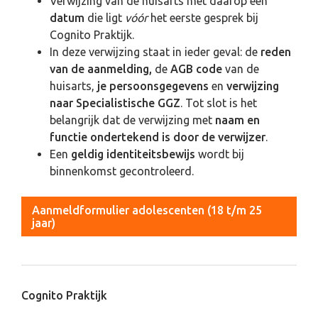
Verwijzing van de huisarts met daarop een
datum
die ligt
vóór
het eerste gesprek bij
Cognito Praktijk.
In deze verwijzing staat in ieder geval: de
reden
van de aanmelding,
de
AGB code
van de
huisarts,
je persoonsgegevens
en
verwijzing
naar Specialistische GGZ
. Tot slot is het
belangrijk dat de verwijzing met
naam en
functie ondertekend
is door de verwijzer
.
Een
geldig identiteitsbewijs
wordt bij
binnenkomst gecontroleerd.
Aanmeldformulier adolescenten (18 t/m 25
jaar)
Cognito Praktijk