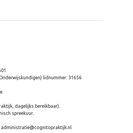
601
Onderwijskundigen) lidnummer: 31656
e.
tijk, dagelijks bereikbaar).
nisch spreekuur.
f administratie@cognitopraktijk.nl